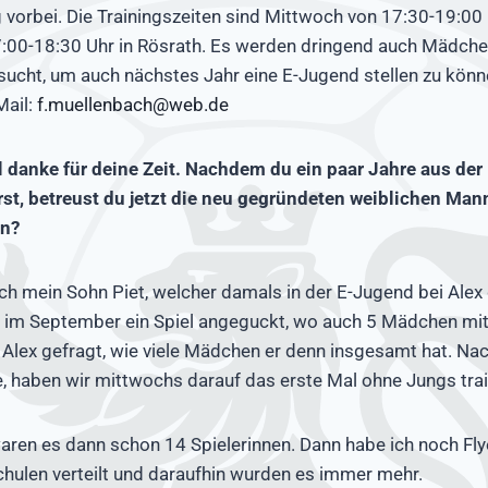
 vorbei. Die Trainingszeiten sind Mittwoch von 17:30-19:00
:00-18:30 Uhr in Rösrath. Es werden dringend auch Mädch
ucht, um auch nächstes Jahr eine E-Jugend stellen zu könn
Mail:
f.muellenbach@web.de
l danke für deine Zeit. Nachdem du ein paar Jahre aus der
t, betreust du jetzt die neu gegründeten weiblichen Mann
n?
ich mein Sohn Piet, welcher damals in der E-Jugend bei Alex 
 im September ein Spiel angeguckt, wo auch 5 Mädchen mit
 Alex gefragt, wie viele Mädchen er denn insgesamt hat. Na
, haben wir mittwochs darauf das erste Mal ohne Jungs train
aren es dann schon 14 Spielerinnen. Dann habe ich noch Fl
hulen verteilt und daraufhin wurden es immer mehr.