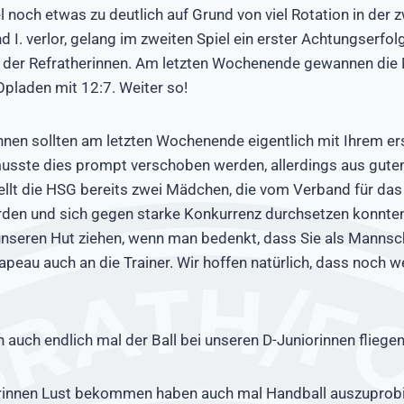
 noch etwas zu deutlich auf Grund von viel Rotation in der z
 I. verlor, gelang im zweiten Spiel ein erster Achtungserfo
 der Refratherinnen. Am letzten Wochenende gewannen die
pladen mit 12:7. Weiter so!
nnen sollten am letzten Wochenende eigentlich mit Ihrem er
musste dies prompt verschoben werden, allerdings aus gute
tellt die HSG bereits zwei Mädchen, die vom Verband für d
den und sich gegen starke Konkurrenz durchsetzen konnte
 unseren Hut ziehen, wenn man bedenkt, dass Sie als Mannsc
apeau auch an die Trainer. Wir hoffen natürlich, dass noch 
 auch endlich mal der Ball bei unseren D-Juniorinnen fliegen
erinnen Lust bekommen haben auch mal Handball auszuprob