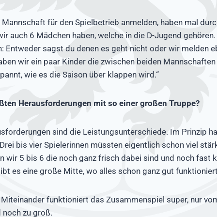
e Mannschaft für den Spielbetrieb anmelden, haben mal dur
 wir auch 6 Mädchen haben, welche in die D-Jugend gehören.
: Entweder sagst du denen es geht nicht oder wir melden e
haben wir ein paar Kinder die zwischen beiden Mannschafte
spannt, wie es die Saison über klappen wird.“
ßten Herausforderungen mit so einer großen Truppe?
sforderungen sind die Leistungsunterschiede. Im Prinzip ha
Drei bis vier Spielerinnen müssten eigentlich schon viel stär
 wir 5 bis 6 die noch ganz frisch dabei sind und noch fast k
bt es eine große Mitte, wo alles schon ganz gut funktioniert
 Miteinander funktioniert das Zusammenspiel super, nur vo
d noch zu groß.