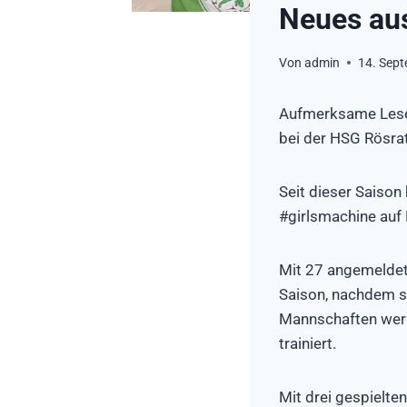
Neues aus
Von
admin
14. Sep
Aufmerksame Leser
bei der HSG Rösra
Seit dieser Saiso
#girlsmachine auf
Mit 27 angemeldete
Saison, nachdem si
Mannschaften werd
trainiert.
Mit drei gespielte