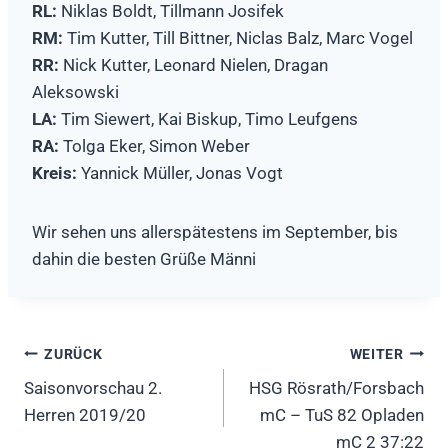
RL:
Niklas Boldt, Tillmann Josifek
RM:
Tim Kutter, Till Bittner, Niclas Balz, Marc Vogel
RR:
Nick Kutter, Leonard Nielen, Dragan
Aleksowski
LA:
Tim Siewert, Kai Biskup, Timo Leufgens
RA:
Tolga Eker, Simon Weber
Kreis:
Yannick Müller, Jonas Vogt
Wir sehen uns allerspätestens im September, bis
dahin die besten Grüße Männi
Beitragsnavigation
ZURÜCK
WEITER
Saisonvorschau 2.
HSG Rösrath/Forsbach
Herren 2019/20
mC – TuS 82 Opladen
mC 2 37:22