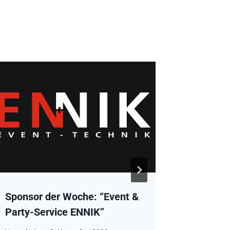
Sponsor der Woche: “Event &
Handbal
Party-Service ENNIK”
Von
admin