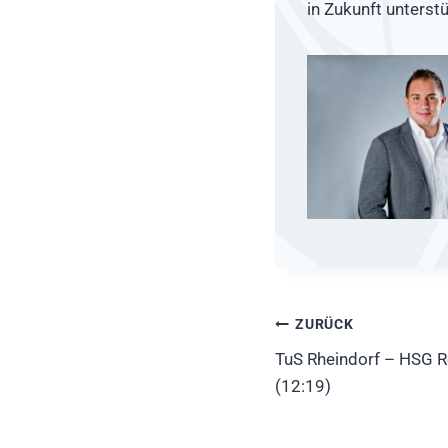
in Zukunft unterstü
Beitragsnavig
ZURÜCK
TuS Rheindorf – HSG 
(12:19)