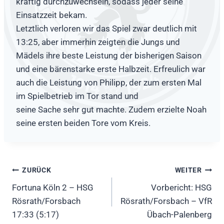
kräftig durchzuwechseln, sodass jeder seine
Einsatzzeit bekam.
Letztlich verloren wir das Spiel zwar deutlich mit
13:25, aber immerhin zeigten die Jungs und
Mädels ihre beste Leistung der bisherigen Saison
und eine bärenstarke erste Halbzeit. Erfreulich war
auch die Leistung von Philipp, der zum ersten Mal
im Spielbetrieb im Tor stand und
seine Sache sehr gut machte. Zudem erzielte Noah
seine ersten beiden Tore vom Kreis.
Beitragsnavigation
ZURÜCK
WEITER
Fortuna Köln 2 – HSG
Vorbericht: HSG
Rösrath/Forsbach
Rösrath/Forsbach – VfR
17:33 (5:17)
Übach-Palenberg