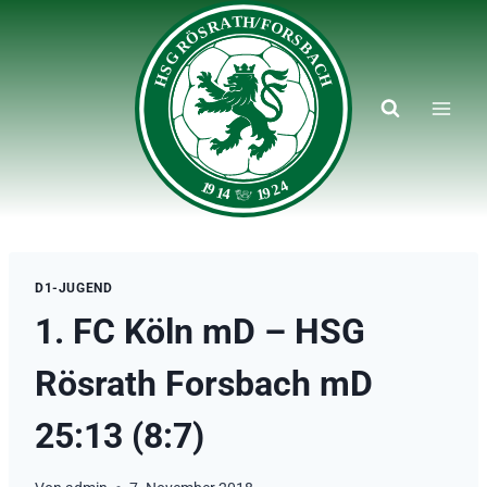
Zum
Inhalt
springen
D1-JUGEND
1. FC Köln mD – HSG
Rösrath Forsbach mD
25:13 (8:7)