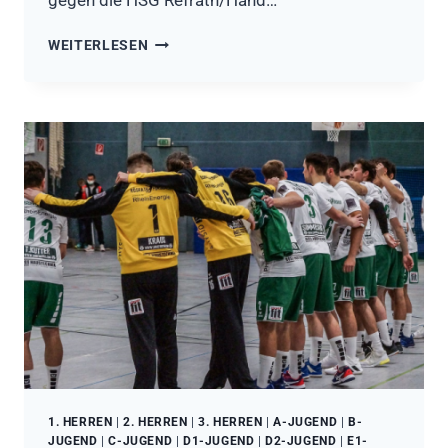
gegen die HSG Refrath/Hand…
WICHTIGER
WEITERLESEN
SIEG,
EIN
DERBY
UND
KLARE
NIEDERLAGEN
1. HERREN
|
2. HERREN
|
3. HERREN
|
A-JUGEND
|
B-
JUGEND
|
C-JUGEND
|
D1-JUGEND
|
D2-JUGEND
|
E1-