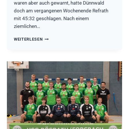
waren aber auch gewarnt, hatte Dünnwald
doch am vergangenen Wochenende Refrath
mit 45:32 geschlagen. Nach einem
ziemlichen…
HSG
WEITERLESEN
RÖSRATH/FORSBACH
II
–
DÜNNWALDER
TV
29:28
(14:14)