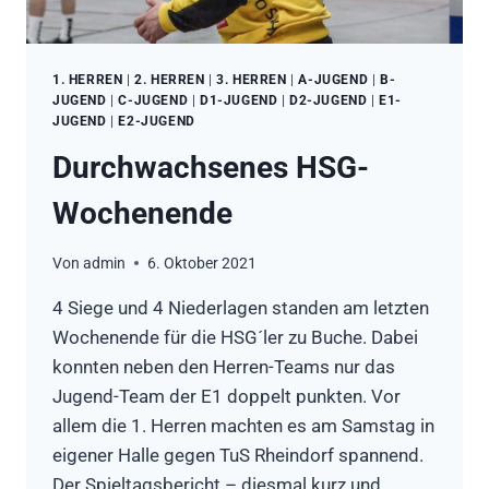
1. HERREN
|
2. HERREN
|
3. HERREN
|
A-JUGEND
|
B-
JUGEND
|
C-JUGEND
|
D1-JUGEND
|
D2-JUGEND
|
E1-
JUGEND
|
E2-JUGEND
Durchwachsenes HSG-
Wochenende
Von
admin
6. Oktober 2021
4 Siege und 4 Niederlagen standen am letzten
Wochenende für die HSG´ler zu Buche. Dabei
konnten neben den Herren-Teams nur das
Jugend-Team der E1 doppelt punkten. Vor
allem die 1. Herren machten es am Samstag in
eigener Halle gegen TuS Rheindorf spannend.
Der Spieltagsbericht – diesmal kurz und