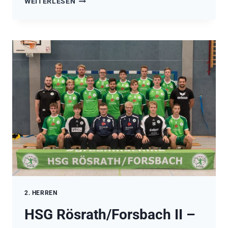
WEITERLESEN
RÖSRATH/FORSBACH
II
–
SSK
KERPEN
31:28
(14:14)
2. HERREN
HSG Rösrath/Forsbach II –