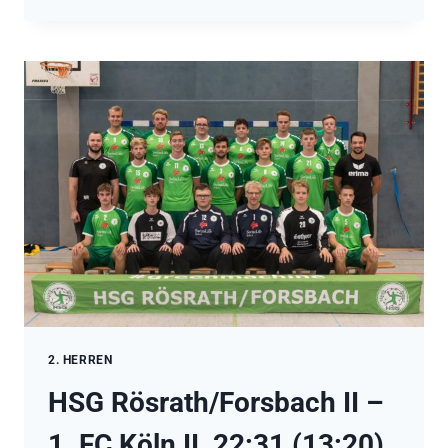
II
–
TV
JAHN
KÖLN-
WAHN
III
26:19
(13:11)
2. HERREN
HSG Rösrath/Forsbach II –
1. FC Köln II 22:31 (13:20)