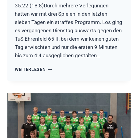
35:22 (18:8)Durch mehrere Verlegungen
hatten wir mit drei Spielen in den letzten
sieben Tagen ein straffes Programm. Los ging
es vergangenen Dienstag auswärts gegen den
TuS Ehrenfeld 65 II, bei dem wir keinen guten
Tag erwischten und nur die ersten 9 Minuten
bis zum 4:4 ausgeglichen gestalten…
HSG
WEITERLESEN
RÖSRATH/FORSBACH
II:
DREI
SPIELE
IN
EINER
WOCHE
–
HARTE
AUFGABE