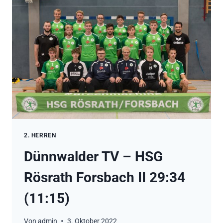
KÖLN
II
22:31
(13:20)
2. HERREN
Dünnwalder TV – HSG
Rösrath Forsbach II 29:34
(11:15)
Von
admin
3. Oktober 2022