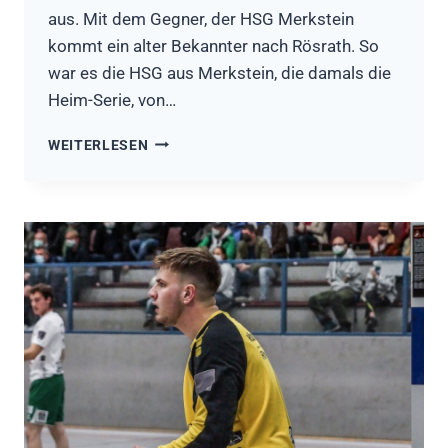
aus. Mit dem Gegner, der HSG Merkstein
kommt ein alter Bekannter nach Rösrath. So
war es die HSG aus Merkstein, die damals die
Heim-Serie, von…
VORBERICHT
WEITERLESEN
1.
HERREN
–
HSG
MERKSTEIN
(INKLUSIVE
SPIELBERICHT
SG
OLLHEIM-
STRASSFELD)