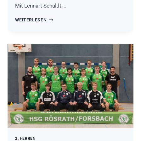
Mit Lennart Schuldt,…
HSG
WEITERLESEN
RÖSRATH/FORSBACH
II
–
SC
JANUS
KÖLN
31:25
(17:13)
2. HERREN