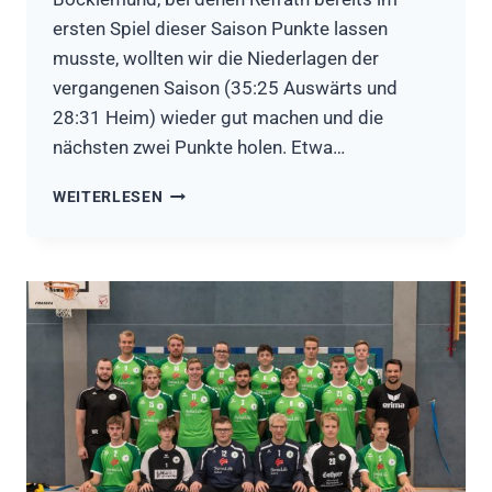
ersten Spiel dieser Saison Punkte lassen
musste, wollten wir die Niederlagen der
vergangenen Saison (35:25 Auswärts und
28:31 Heim) wieder gut machen und die
nächsten zwei Punkte holen. Etwa…
HSG
WEITERLESEN
REFRATH/HAND
III
–
HSG
RÖSRATH/FORSBACH
II
28:23
(13:14)