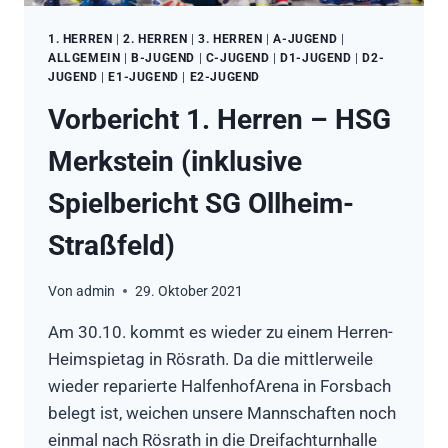
1. HERREN
|
2. HERREN
|
3. HERREN
|
A-JUGEND
|
ALLGEMEIN
|
B-JUGEND
|
C-JUGEND
|
D1-JUGEND
|
D2-
JUGEND
|
E1-JUGEND
|
E2-JUGEND
Vorbericht 1. Herren – HSG
Merkstein (inklusive
Spielbericht SG Ollheim-
Straßfeld)
Von
admin
29. Oktober 2021
Am 30.10. kommt es wieder zu einem Herren-
Heimspietag in Rösrath. Da die mittlerweile
wieder reparierte HalfenhofArena in Forsbach
belegt ist, weichen unsere Mannschaften noch
einmal nach Rösrath in die Dreifachturnhalle