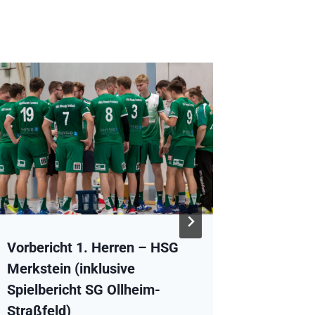
Vorbericht 1. Herren – HSG
HSG Ref
Merkstein (inklusive
SSV Ove
Spielbericht SG Ollheim-
Von
admin
Straßfeld)