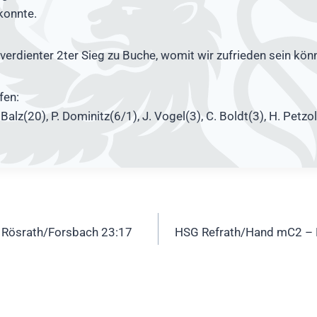
konnte.
verdienter 2ter Sieg zu Buche, womit wir zufrieden sein kön
fen:
 Balz(20), P. Dominitz(6/1), J. Vogel(3), C. Boldt(3), H. Petzol
ation
 Rösrath/Forsbach 23:17
HSG Refrath/Hand mC2 – 