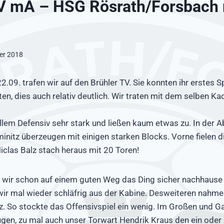
TV mA – HSG Rösrath/Forsbach
er 2018
09. trafen wir auf den Brühler TV. Sie konnten ihr erstes Sp
ten, dies auch relativ deutlich. Wir traten mit dem selben Ka
lem Defensiv sehr stark und ließen kaum etwas zu. In der 
initz überzeugen mit einigen starken Blocks. Vorne fielen di
Niclas Balz stach heraus mit 20 Toren!
 wir schon auf einem guten Weg das Ding sicher nachhause 
ir mal wieder schläfrig aus der Kabine. Desweiteren nahmen 
z. So stockte das Offensivspiel ein wenig. Im Großen und G
gen, zu mal auch unser Torwart Hendrik Kraus den ein oder 