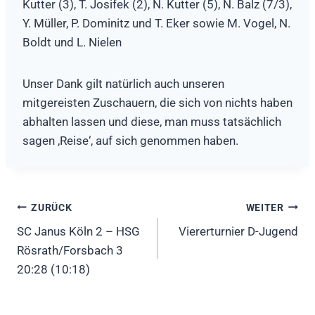
Kutter (3), T. Josifek (2), N. Kutter (5), N. Balz (7/3),
Y. Müller, P. Dominitz und T. Eker sowie M. Vogel, N.
Boldt und L. Nielen
Unser Dank gilt natürlich auch unseren
mitgereisten Zuschauern, die sich von nichts haben
abhalten lassen und diese, man muss tatsächlich
sagen ‚Reise‘, auf sich genommen haben.
Beitragsnavigation
ZURÜCK
WEITER
SC Janus Köln 2 – HSG
Viererturnier D-Jugend
Rösrath/Forsbach 3
20:28 (10:18)