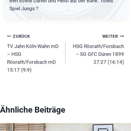
Ben sowie Daniel und Heidi auf der Bank. Tolles
Spiel Jungs ?
Beitragsnavigation
ZURÜCK
WEITER
TV Jahn Köln-Wahn mD
HSG Rösrath/Forsbach
– HSG
– SG GFC Düren 1899
Rösrath/Forsbach mD
27:27 (16:14)
15:17 (9:9)
Ähnliche Beiträge