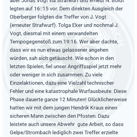
aber Jonas Vogt via Strafwurf und erneut N. Boldt
legten auf 16::15 vor. Dem direkten Ausgleich der
Oberberger folgten die Treffer von J. Vogt
(erneuter Strafwurf). Tolga Eker und nochmal J.
Vogt, diesmal mit einem verwandelten
Tempogegenstoß zum 19:16. Wer aber dachte,
dass wir es nun etwas gelassener angehen
würden, sah sich getäuscht. Wie schon in den
letzten Spielen, fiel unser Angriffsspiel jetzt mehr
oder weniger in sich zusammen. Zu viele
Einzelaktionen, dazu eine Vielzahl technischer
Fehler und eine katastrophale Wurfausbeute. Diese
Phase dauerte ganze 12 Minuten! Glücklicherweise
hatten wir mit dem jungen Hendrik Kraus einen
sicheren Mann zwischen den Pfosten. Dazu
leistete auch unsere Abwehr gute Arbeit, so dass
Gelpe/Strombach lediglich zwei Treffer erzielte