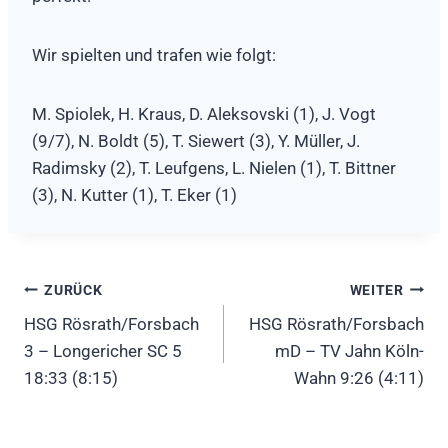
Wir spielten und trafen wie folgt:
M. Spiolek, H. Kraus, D. Aleksovski (1), J. Vogt
(9/7), N. Boldt (5), T. Siewert (3), Y. Müller, J.
Radimsky (2), T. Leufgens, L. Nielen (1), T. Bittner
(3), N. Kutter (1), T. Eker (1)
Beitragsnavigation
ZURÜCK
WEITER
HSG Rösrath/Forsbach
HSG Rösrath/Forsbach
3 – Longericher SC 5
mD – TV Jahn Köln-
18:33 (8:15)
Wahn 9:26 (4:11)