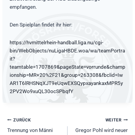
empfangen.
Den Spielplan findet ihr hier:
https://hvmittelrhein-handball.liga.nu/cgi-
bin/WebObjects/nuLigaHBDE.woa/wa/teamPortra
it?
teamtable=1707869&pageState=vorrunde&champ
ionship=MR+20%2F21&group=263308&fbclid=Iw
AR1T6lRHSNqXJT9eUqwEXSQypxayankaxMPR5y
2PV2Wo9xuQL30ocSPbqfY
Beitragsnavigation
ZURÜCK
WEITER
Trennung von Männi
Gregor Pohl wird neuer