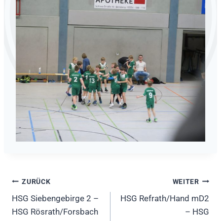
Beitragsnavigation
ZURÜCK
WEITER
HSG Siebengebirge 2 –
HSG Refrath/Hand mD2
HSG Rösrath/Forsbach
– HSG