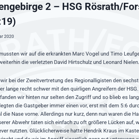
engebirge 2 – HSG Rösrath/Fo
:19)
ar 2020
mussten wir auf die erkrankten Marc Vogel und Timo Leufge
eiterhin die verletzten David Hirtschulz und Leonard Nielen
ir bei der Zweitvertretung des Regionalligisten den sechste
ber lange recht schwer mit den quirligen Angreifern der HSG
fanden wir hinten nur selten den Zugriff und so blieb es lan
 legten die Gastgeber immer einen vor, erst mit dem 5:6 du
l die Nase vorne. Allerdings nur kurz, denn nun waren die H
nserer Abwehr taten sich einfach zu oft größere Lücken auf, 
ever nutzten. Glücklicherweise hatte Hendrik Kraus im Kast
ischt und da wir im Angriff eigentlich ganz gut unterwegs w