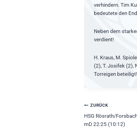
verhindern. Tim Ku
bedeutete den Ends
Neben dem starken 
verdient!
H. Kraus, M. Spiolek
(2), T. Josifek (2),
Torreigen beteiligt!
Beitragsnavig
ZURÜCK
HSG Rösrath/Forsbach
mD 22:25 (10:12)