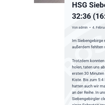
HSG Sieb
32:36 (16
Von
admin
4. Febru
Im Siebengebirge 
außerdem fehlten w
Trotzdem konnten w
holen, taten uns a
ersten 30 Minuten 
Kiste. Bis zum 5:4
hatten auch wir ma
an der Reihe. In u
Siebengebirgler cl
einen Sahnetag erw