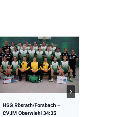
HSG Rösrath/Forsbach –
Vorberi
CVJM Oberwiehl 34:35
Rösrath