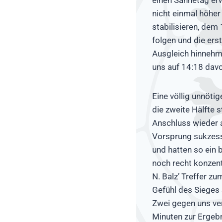
nicht einmal höher
stabilisieren, dem
folgen und die ers
Ausgleich hinnehme
uns auf 14:18 davo
Eine völlig unnöti
die zweite Hälfte 
Anschluss wieder a
Vorsprung sukzessi
und hatten so ein
noch recht konzent
N. Balz’ Treffer zu
Gefühl des Sieges 
Zwei gegen uns ver
Minuten zur Ergebn