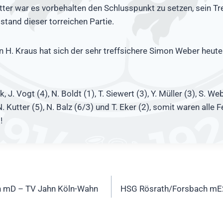
tter war es vorbehalten den Schlusspunkt zu setzen, sein T
tand dieser torreichen Partie.
H. Kraus hat sich der sehr treffsichere Simon Weber heute 
, J. Vogt (4), N. Boldt (1), T. Siewert (3), Y. Müller (3), S. Web
 N. Kutter (5), N. Balz (6/3) und T. Eker (2), somit waren alle 
!
ation
 mD – TV Jahn Köln-Wahn
HSG Rösrath/Forsbach mE2