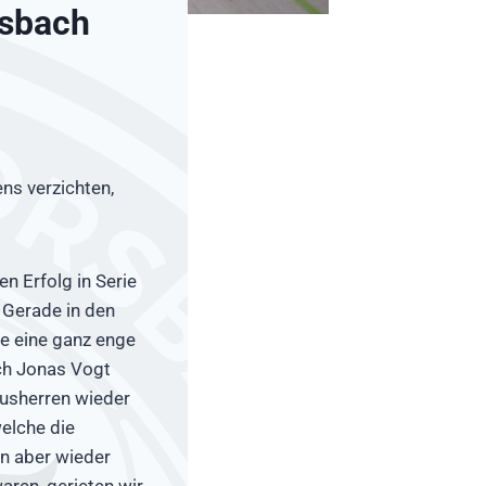
rsbach
ns verzichten,
.
n Erfolg in Serie
. Gerade in den
ge eine ganz enge
rch Jonas Vogt
ausherren wieder
welche die
en aber wieder
aren, gerieten wir