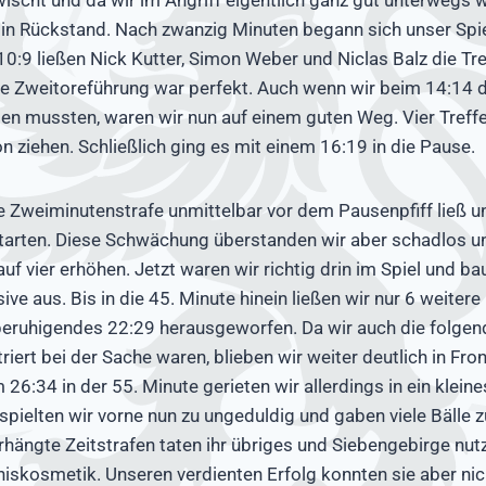
 in Rückstand. Nach zwanzig Minuten begann sich unser Spi
 10:9 ließen Nick Kutter, Simon Weber und Niclas Balz die Tr
te Zweitoreführung war perfekt. Auch wenn wir beim 14:14 
n mussten, waren wir nun auf einem guten Weg. Vier Treffer
n ziehen. Schließlich ging es mit einem 16:19 in die Pause.
ge Zweiminutenstrafe unmittelbar vor dem Pausenpfiff ließ un
starten. Diese Schwächung überstanden wir aber schadlos u
uf vier erhöhen. Jetzt waren wir richtig drin im Spiel und b
ve aus. Bis in die 45. Minute hinein ließen wir nur 6 weitere
 beruhigendes 22:29 herausgeworfen. Da wir auch die folge
riert bei der Sache waren, blieben wir weiter deutlich in Fro
m 26:34 in der 55. Minute gerieten wir allerdings in ein kleine
spielten wir vorne nun zu ungeduldig und gaben viele Bälle 
hängte Zeitstrafen taten ihr übriges und Siebengebirge nutz
iskosmetik. Unseren verdienten Erfolg konnten sie aber ni