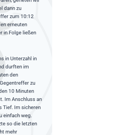
el dann zu
effer zum 10:12
den erneuten
 in Folge ließen
s in Unterzahl in
nd durften im
auten den
 Gegentreffer zu
nden 10 Minuten
nt. Im Anschluss an
s Tief. Im sicheren
zu einfach weg.
te so die letzten
cht mehr