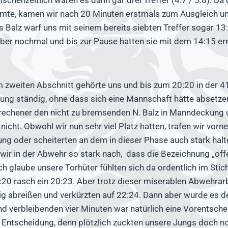
mmte, kamen wir nach 20 Minuten erstmals zum Ausgleich u
s Balz warf uns mit seinem bereits siebten Treffer sogar 13:
ber nochmal und bis zur Pause hatten sie mit dem 14:15 er
im zweiten Abschnitt gehörte uns und bis zum 20:20 in der 4
rung ständig, ohne dass sich eine Mannschaft hätte absetz
rechener den nicht zu bremsenden N. Balz in Manndeckung
icht. Obwohl wir nun sehr viel Platz hatten, trafen wir vorn
ung oder scheiterten an dem in dieser Phase auch stark hal
n wir in der Abwehr so stark nach, dass die Bezeichnung „of
ch glaube unsere Torhüter fühlten sich da ordentlich im Stic
0 rasch ein 20:23. Aber trotz dieser miserablen Abwehrarbe
ig abreißen und verkürzten auf 22:24. Dann aber wurde es d
d verbleibenden vier Minuten war natürlich eine Vorentsche
 Entscheidung, denn plötzlich zuckten unsere Jungs doch 