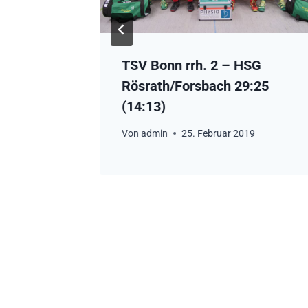
– HSG
TSV Bonn rrh. 2 – HSG
:28
Rösrath/Forsbach 29:25
(14:13)
18
Von
admin
25. Februar 2019