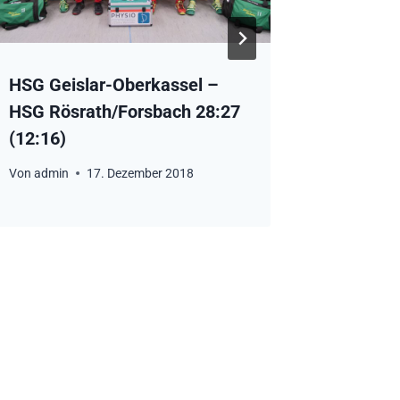
HSG Geislar-Oberkassel –
Vorberi
HSG Rösrath/Forsbach 28:27
HSG Rös
(12:16)
Von
admin
Von
admin
17. Dezember 2018