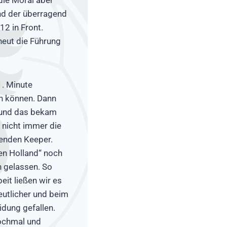
nd der überragend
12 in Front.
neut die Führung
1. Minute
en können. Dann
 und das bekam
e nicht immer die
tenden Keeper.
fen Holland“ noch
h gelassen. So
it ließen wir es
eutlicher und beim
idung gefallen.
nochmal und