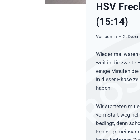
HSV Frec
(15:14)
Von
admin
2. Deze
Wieder mal waren e
weit in die zweite 
einige Minuten die
in dieser Phase ze
haben.
Wir starteten mit e
vom Start weg hell
bedingt, denn schon
Fehler gemeinsam a
lange hinterher. Zw