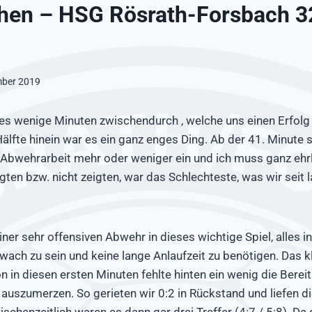
hen – HSG Rösrath-Forsbach 3
mber 2019
s wenige Minuten zwischendurch , welche uns einen Erfolg 
Hälfte hinein war es ein ganz enges Ding. Ab der 41. Minute st
 Abwehrarbeit mehr oder weniger ein und ich muss ganz ehrl
igten bzw. nicht zeigten, war das Schlechteste, was wir seit
iner sehr offensiven Abwehr in dieses wichtige Spiel, alles i
wach zu sein und keine lange Anlaufzeit zu benötigen. Das kl
 in diesen ersten Minuten fehlte hinten ein wenig die Bereit
uszumerzen. So gerieten wir 0:2 in Rückstand und liefen d
ischenzeitlich waren es dann gar drei Treffer (4:7 / 5:8). Da