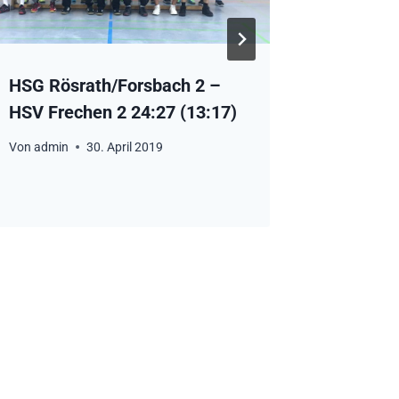
HSG Rösrath/Forsbach 2 –
Longeri
HSV Frechen 2 24:27 (13:17)
Rösrath
(12:9)
Von
admin
30. April 2019
Von
admin