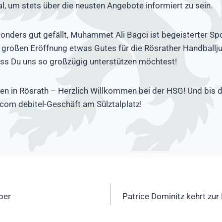
l, um stets über die neusten Angebote informiert zu sein.
nders gut gefällt, Muhammet Ali Bagci ist begeisterter Spo
r großen Eröffnung etwas Gutes für die Rösrather Handballj
ass Du uns so großzügig unterstützen möchtest!
en in Rösrath – Herzlich Willkommen bei der HSG! Und bis 
com debitel-Geschäft am Sülztalplatz!
ation
per
Patrice Dominitz kehrt zu