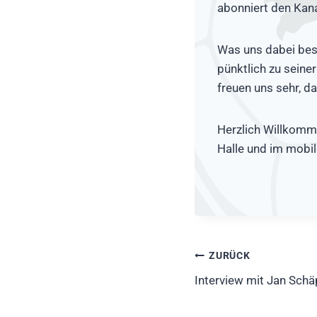
abonniert den Kana
Was uns dabei beso
pünktlich zu seine
freuen uns sehr, d
Herzlich Willkomm
Halle und im mobil
Beitragsnavig
ZURÜCK
Interview mit Jan Schä