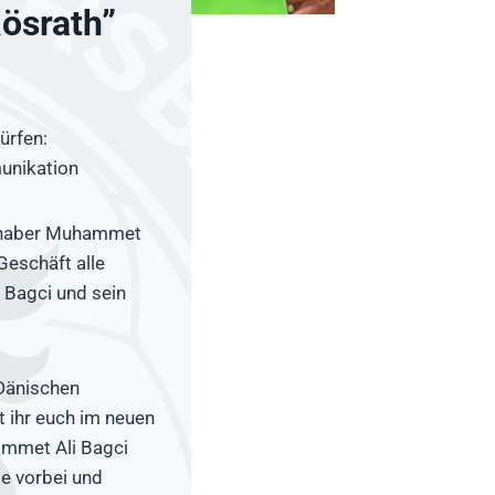
ösrath”
ürfen:
unikation
 Inhaber Muhammet
Geschäft alle
 Bagci und sein
Dänischen
t ihr euch im neuen
ammet Ali Bagci
te vorbei und