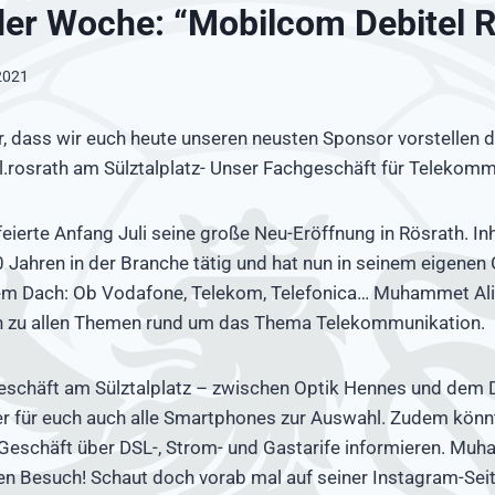
er Woche: “Mobilcom Debitel R
 2021
r, dass wir euch heute unseren neusten Sponsor vorstellen d
rosrath am Sülztalplatz- Unser Fachgeschäft für Telekomm
feierte Anfang Juli seine große Neu-Eröffnung in Rösrath.
10 Jahren in der Branche tätig und hat nun in seinem eigenen 
nem Dach: Ob Vodafone, Telekom, Telefonica… Muhammet Ali
 zu allen Themen rund um das Thema Telekommunikation.
eschäft am Sülztalplatz – zwischen Optik Hennes und dem 
er für euch auch alle Smartphones zur Auswahl. Zudem könn
Geschäft über DSL-, Strom- und Gastarife informieren. Muh
ren Besuch! Schaut doch vorab mal auf seiner Instagram-Sei