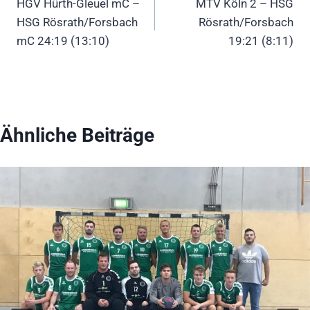
HGV Hürth-Gleuel mC –
MTV Köln 2 – HSG
HSG Rösrath/Forsbach
Rösrath/Forsbach
mC 24:19 (13:10)
19:21 (8:11)
Ähnliche Beiträge