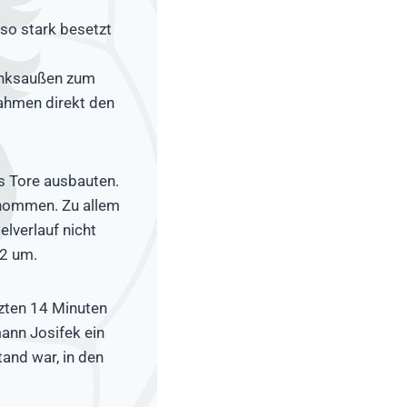
 so stark besetzt
 Linksaußen zum
nahmen direkt den
hs Tore ausbauten.
enommen. Zu allem
elverlauf nicht
4:2 um.
tzten 14 Minuten
ann Josifek ein
tand war, in den