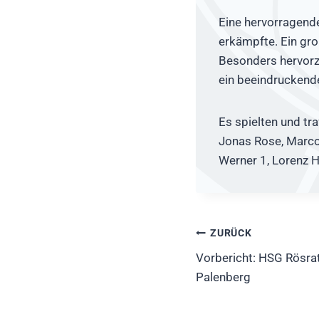
Eine hervorragend
erkämpfte. Ein gr
Besonders hervorzu
ein beeindruckendes
Es spielten und tra
Jonas Rose, Marco 
Werner 1, Lorenz H
Beitragsnavig
ZURÜCK
Vorbericht: HSG Rösra
Palenberg