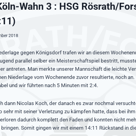
Köln-Wahn 3 : HSG Rösrath/For
:11)
mber 2018
ederlage gegen Königsdorf trafen wir an diesem Wochenen
ugend parallel selber ein Meisterschaftspiel bestritt, musst
r antreten. Man merkte unserer Mannschaft die leichte Ver
hen Niederlage vom Wochenende zuvor resultierte, noch an. 
abel und wir führten nach 5 Minuten mit 2:4.
ich dann Nicolas Koch, der danach es zwar nochmal versuchte
sehr mit seiner Verletzung zu kämpfen hatte, dass bei ihm
r verloren dadurch komplett den Faden und konnten nicht me
te bringen. Somit gingen wir mit einem 14:11 Rückstand in di