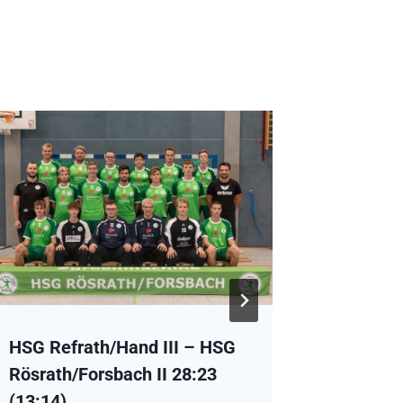
HSG Refrath/Hand III – HSG
HSG Rös
Rösrath/Forsbach II 28:23
SSK Ker
(13:14)