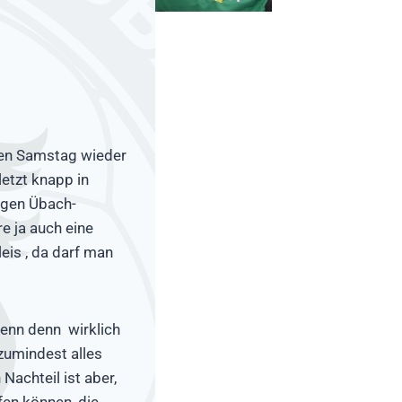
en Samstag wieder
etzt knapp in
egen Übach-
e ja auch eine
eis , da darf man
wenn denn wirklich
 zumindest alles
Nachteil ist aber,
fen können, die