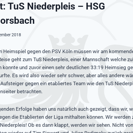
t: TuS Niederpleis – HSG
Forsbach
tember 2018
 Heimspiel gegen den PSV Köln müssen wir am kommend
Reise geht zum TuS Niederpleis, einer Mannschaft welche zul
n konnte und zuvor einen sehr deutlichen 33:19 Heimsieg g
urfte. Es wird also wieder sehr schwer, aber alles andere wär
Aufsteiger gegen ein etabliertes Team wie den TuS Niederpl
enseiter betrachten.
genden Erfolge haben uns natürlich auch gezeigt, dass wir, 
gegen die Etablierten der Liga mithalten können. Wir werden
Niederpleis! Ob es dann klappt, werden wir sehen. Nicht von 
ag wieder auf Tim Siewert und Julian Radimsky zurück grei