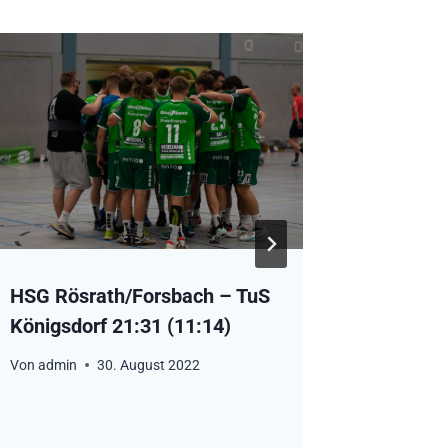
HSG Rösrath/Forsbach – TuS
Vorberi
Königsdorf 21:31 (11:14)
Rösrath
Bonn rrh
Von
admin
30. August 2022
Von
admin