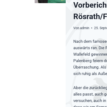
Vorberich
Rösrath/
Von
admin
25. Sep
Nach dem famosen
auswärts ran. Die 
Wallefeld gewinne
Palenberg feiern d
Überraschung. Als 
sich ruhig als Auß
Aber die zurücklie
alles passt, auch 
versuchen, auch in 
dass wir am Samst