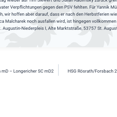
vater Verpflichtungen gegen den PSV fehlten. Für Yannik Mü
üh, wir hoffen aber darauf, dass er nach den Herbstferien wi
uca Malcharek noch ausfallen wird, ist hingegen vollkomme
t. Augustin-Niederpleis I, Alte Marktstraße, 53757 St. August
ation
 mD – Longericher SC mD2
HSG Rösrath/Forsbach 2