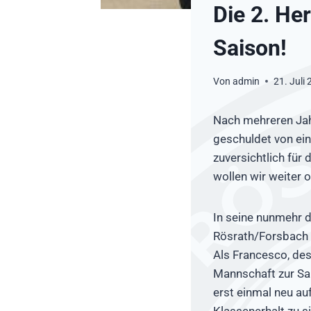
Die 2. He
Saison!
Von
admin
21. Juli
Nach mehreren Jahr
geschuldet von ein
zuversichtlich für 
wollen wir weiter 
In seine nunmehr 
Rösrath/Forsbach g
Als Francesco, des
Mannschaft zur S
erst einmal neu au
Klassenerhalt zu s