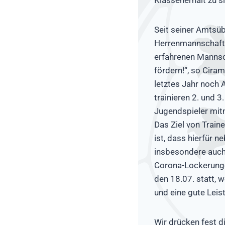
Seit seiner Amtsüb
Herrenmannschaft v
erfahrenen Mannsc
fördern!“, so Cira
letztes Jahr noch
trainieren 2. und 
Jugendspieler mit
Das Ziel von Traine
ist, dass hierfür 
insbesondere auch 
Corona-Lockerunge
den 18.07. statt, 
und eine gute Leis
Wir drücken fest d