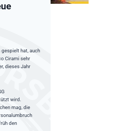
eue
gespielt hat, auch
co Cirami sehr
er, dieses Jahr
HSG
ützt wird.
ichen mag, die
ersonalumbruch
früh den