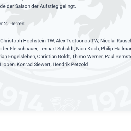
e der Saison der Aufstieg gelingt.
r 2. Herren:
Christoph Hochstein TW, Alex Tsotsonos TW, Nicolai Rausch,
nder Fleischhauer, Lennart Schuldt, Nico Koch, Philip Hallma
ian Engelsleben, Christian Boldt, Thimo Werner, Paul Bernste
 Hopen, Konrad Siewert, Hendrik Petzold
ation