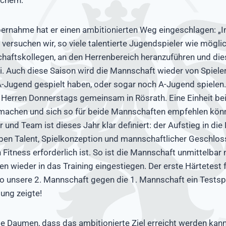
ernahme hat er einen ambitionierten Weg eingeschlagen: „In
ersuchen wir, so viele talentierte Jugendspieler wie möglich
haftskollegen, an den Herrenbereich heranzuführen und die
mi. Auch diese Saison wird die Mannschaft wieder von Spieler
 A-Jugend gespielt haben, oder sogar noch A-Jugend spiele
3. Herren Donnerstags gemeinsam in Rösrath. Eine Einheit bei
machen und sich so für beide Mannschaften empfehlen kön
r und Team ist dieses Jahr klar definiert: der Aufstieg in die 
neben Talent, Spielkonzeption und mannschaftlicher Geschlos
Fitness erforderlich ist. So ist die Mannschaft unmittelbar
n wieder in das Training eingestiegen. Der erste Härtetest
wo unsere 2. Mannschaft gegen die 1. Mannschaft ein Testspi
tung zeigte!
ie Daumen, dass das ambitionierte Ziel erreicht werden kann