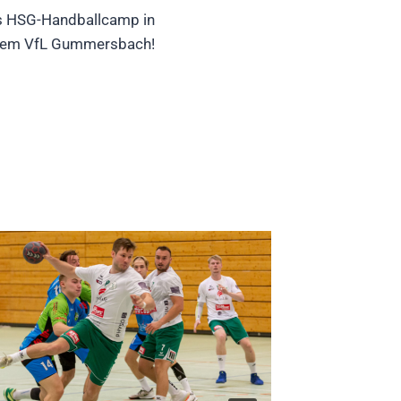
es HSG-Handballcamp in
dem VfL Gummersbach!
TuS 188
Rösrath
(HZ 13:
Von
admin