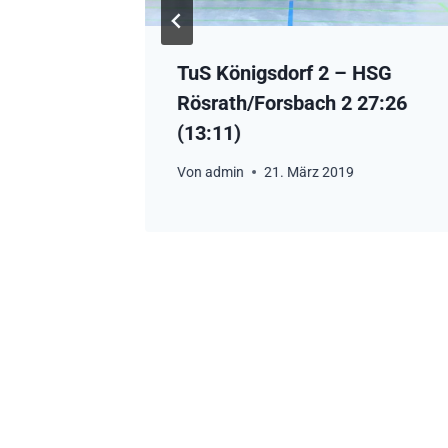
ch 2 –
TuS Königsdorf 2 – HSG
1:23
Rösrath/Forsbach 2 27:26
(13:11)
018
Von
admin
21. März 2019