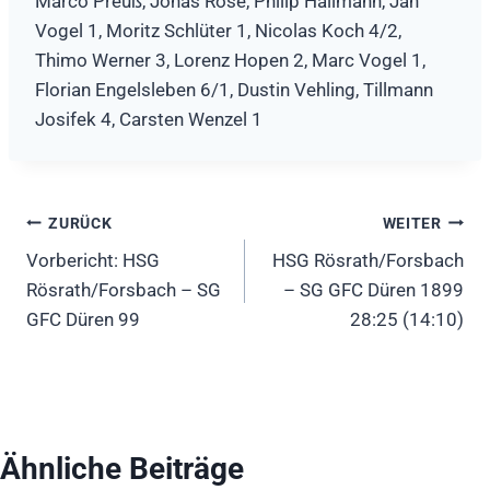
Marco Preuß, Jonas Rose, Philip Hallmann, Jan
Vogel 1, Moritz Schlüter 1, Nicolas Koch 4/2,
Thimo Werner 3, Lorenz Hopen 2, Marc Vogel 1,
Florian Engelsleben 6/1, Dustin Vehling, Tillmann
Josifek 4, Carsten Wenzel 1
Beitragsnavigation
ZURÜCK
WEITER
Vorbericht: HSG
HSG Rösrath/Forsbach
Rösrath/Forsbach – SG
– SG GFC Düren 1899
GFC Düren 99
28:25 (14:10)
Ähnliche Beiträge