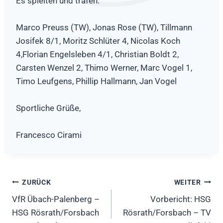
Es spielten und trafen:
Marco Preuss (TW), Jonas Rose (TW), Tillmann
Josifek 8/1, Moritz Schlüter 4, Nicolas Koch
4,Florian Engelsleben 4/1, Christian Boldt 2,
Carsten Wenzel 2, Thimo Werner, Marc Vogel 1,
Timo Leufgens, Phillip Hallmann, Jan Vogel
Sportliche Grüße,
Francesco Cirami
Beitragsnavigation
ZURÜCK
WEITER
VfR Übach-Palenberg –
Vorbericht: HSG
HSG Rösrath/Forsbach
Rösrath/Forsbach – TV