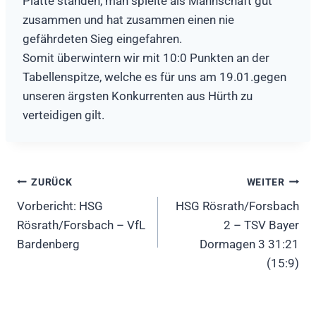
Platte standen, man spielte als Mannschaft gut
zusammen und hat zusammen einen nie
gefährdeten Sieg eingefahren.
Somit überwintern wir mit 10:0 Punkten an der
Tabellenspitze, welche es für uns am 19.01.gegen
unseren ärgsten Konkurrenten aus Hürth zu
verteidigen gilt.
Beitragsnavigation
ZURÜCK
WEITER
Vorbericht: HSG
HSG Rösrath/Forsbach
Rösrath/Forsbach – VfL
2 – TSV Bayer
Bardenberg
Dormagen 3 31:21
(15:9)