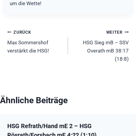
um die Wette!
Beitragsnavigation
ZURÜCK
WEITER
Max Sommershof
HSG Sieg mB – SSV
verstärkt die HSG!
Overath mB 38:17
(18:8)
Ähnliche Beiträge
HSG Refrath/Hand mE 2 – HSG
Rösrath/Forsbach mE 4:22 (1:10)