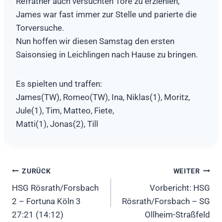
Refrather auch versuchten Tore zu erziehlen,
James war fast immer zur Stelle und parierte die
Torversuche.
Nun hoffen wir diesen Samstag den ersten
Saisonsieg in Leichlingen nach Hause zu bringen.
Es spielten und traffen:
James(TW), Romeo(TW), Ina, Niklas(1), Moritz,
Jule(1), Tim, Matteo, Fiete,
Matti(1), Jonas(2), Till
Beitragsnavigation
ZURÜCK
WEITER
HSG Rösrath/Forsbach
Vorbericht: HSG
2 – Fortuna Köln 3
Rösrath/Forsbach – SG
27:21 (14:12)
Ollheim-Straßfeld