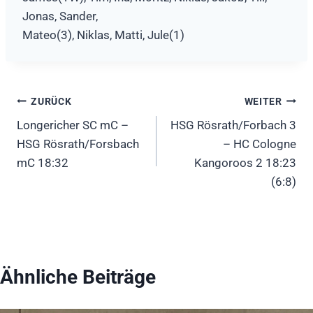
Jonas, Sander,
Mateo(3), Niklas, Matti, Jule(1)
Beitragsnavigation
ZURÜCK
WEITER
Longericher SC mC –
HSG Rösrath/Forbach 3
HSG Rösrath/Forsbach
– HC Cologne
mC 18:32
Kangoroos 2 18:23
(6:8)
Ähnliche Beiträge