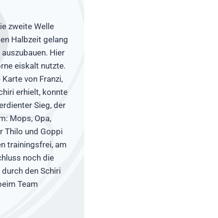
ie zweite Welle
ten Halbzeit gelang
e auszubauen. Hier
ne eiskalt nutzte.
 Karte von Franzi,
iri erhielt, konnte
erdienter Sieg, der
am: Mops, Opa,
ner Thilo und Goppi
n trainingsfrei, am
chluss noch die
 durch den Schiri
 beim Team