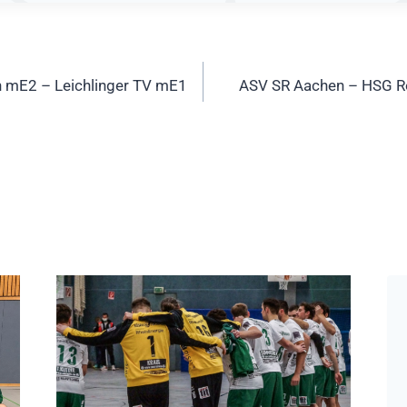
ation
 mE2 – Leichlinger TV mE1
ASV SR Aachen – HSG R