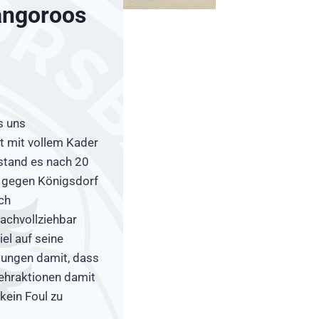
angoroos
s uns
t mit vollem Kader
 stand es nach 20
l gegen Königsdorf
ch
nachvollziehbar
el auf seine
rtungen damit, dass
wehraktionen damit
 kein Foul zu