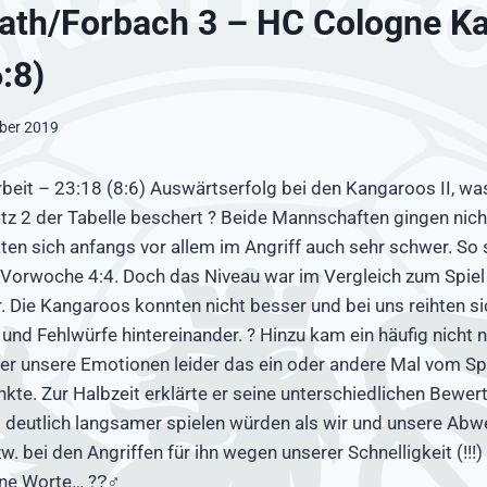
ath/Forbach 3 – HC Cologne K
:8)
ober 2019
rbeit – 23:18 (8:6) Auswärtserfolg bei den Kangaroos II, wa
z 2 der Tabelle beschert ? Beide Mannschaften gingen nich
aten sich anfangs vor allem im Angriff auch sehr schwer. So
r Vorwoche 4:4. Doch das Niveau war im Vergleich zum Spie
r. Die Kangaroos konnten nicht besser und bei uns reihten si
 und Fehlwürfe hintereinander. ? Hinzu kam ein häufig nicht 
 der unsere Emotionen leider das ein oder andere Mal vom Spi
kte. Zur Halbzeit erklärte er seine unterschiedlichen Bewe
t deutlich langsamer spielen würden als wir und unsere Ab
zw. bei den Angriffen für ihn wegen unserer Schnelligkeit (!!!)
ne Worte… ??‍♂