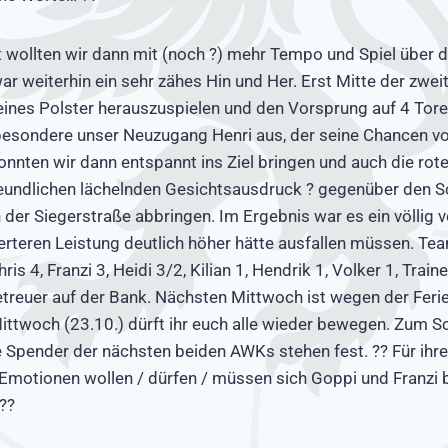
t wollten wir dann mit (noch ?) mehr Tempo und Spiel über d
ar weiterhin ein sehr zähes Hin und Her. Erst Mitte der zwei
leines Polster herauszuspielen und den Vorsprung auf 4 Tor
besondere unser Neuzugang Henri aus, der seine Chancen vor
nnten wir dann entspannt ins Ziel bringen und auch die rote
freundlichen lächelnden Gesichtsausdruck ? gegenüber den Sch
 der Siegerstraße abbringen. Im Ergebnis war es ein völlig v
ierteren Leistung deutlich höher hätte ausfallen müssen. Te
hris 4, Franzi 3, Heidi 3/2, Kilian 1, Hendrik 1, Volker 1, Trai
Betreuer auf der Bank. Nächsten Mittwoch ist wegen der Ferie
ttwoch (23.10.) dürft ihr euch alle wieder bewegen. Zum S
e Spender der nächsten beiden AWKs stehen fest. ?? Für ihre
Emotionen wollen / dürfen / müssen sich Goppi und Franzi
 ??