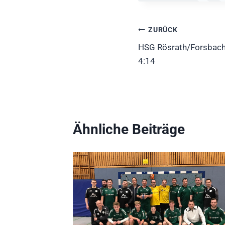
Beitragsnavig
ZURÜCK
HSG Rösrath/Forsbach
4:14
Ähnliche Beiträge
32:19