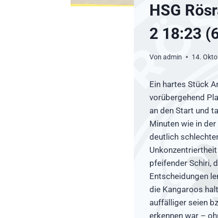
HSG Rösr
2 18:23 (6
Von
admin
14. Okt
Ein hartes Stück A
vorübergehend Plat
an den Start und t
Minuten wie in de
deutlich schlechte
Unkonzentriertheit
pfeifender Schiri,
Entscheidungen len
die Kangaroos hal
auffälliger seien b
erkennen war – oh