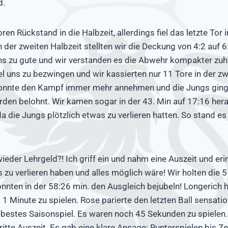
d.
ren Rückstand in die Halbzeit, allerdings fiel das letzte Tor i
 der zweiten Halbzeit stellten wir die Deckung von 4:2 auf 6
s zu gute und wir verstanden es die Abwehr kompakter zuha
el uns zu bezwingen und wir kassierten nur 11 Tore in der zw
konnte den Kampf immer mehr annehmen und die Jungs ging
rden belohnt. Wir kamen sogar in der 43. Min auf 17:16 heran
a die Jungs plötzlich etwas zu verlieren hatten. So stand es
ieder Lehrgeld?! Ich griff ein und nahm eine Auszeit und eri
s zu verlieren haben und alles möglich wäre! Wir holten die 5
nnten in der 58:26 min. den Ausgleich bejubeln! Longerich h
1 Minute zu spielen. Rose parierte den letzten Ball sensatio
bestes Saisonspiel. Es waren noch 45 Sekunden zu spielen.
itte Auszeit. Es gab eine klare Ansage: Runterspielen bis Ze