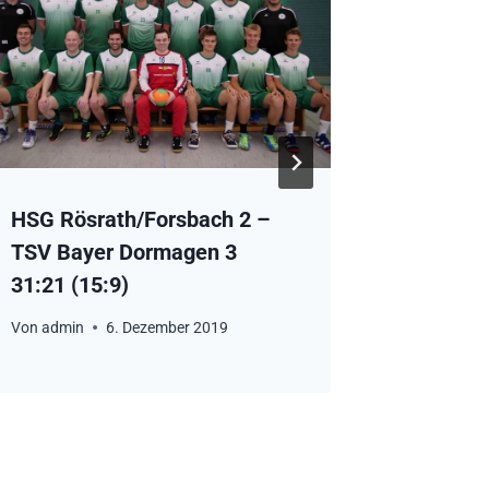
HSG Rösrath/Forsbach 2 –
HSG Rös
TSV Bayer Dormagen 3
SC Janu
31:21 (15:9)
Von
admin
Von
admin
6. Dezember 2019