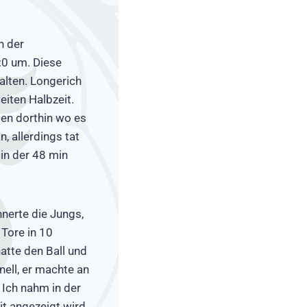
n der
:0 um. Diese
lten. Longerich
eiten Halbzeit.
en dorthin wo es
, allerdings tat
 in der 48 min
nnerte die Jungs,
 Tore in 10
atte den Ball und
nell, er machte an
 Ich nahm in der
it angezeigt wird,