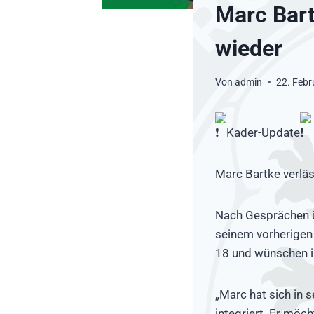
Marc Bart
wieder
Von
admin
22. Febr
Kader-Update
Marc Bartke verläs
Nach Gesprächen üb
seinem vorherigen
18 und wünschen ih
„Marc hat sich in 
integriert. Er möc