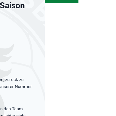
 Saison
n, zurück zu
i unserer Nummer
 in das Team
m leider nicht