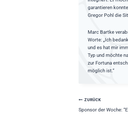
garantieren konnte
Gregor Pohl die Si
Marc Bartke verab
Worte: „Ich bedank
und es hat mir imm
Typ und möchte nat
zur Fortuna entsc
möglich ist.“
Beitragsnavig
ZURÜCK
Sponsor der Woche: “El