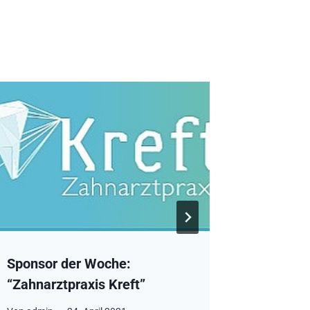
Sponsor der Woche:
Ein wei
“Zahnarztpraxis Kreft”
Rückra