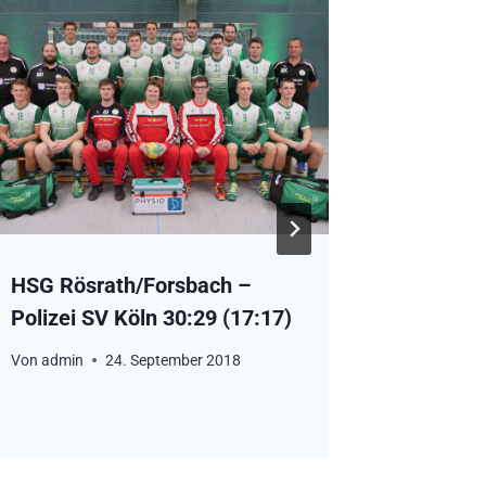
HSG Rösrath/Forsbach –
HSG Rös
Polizei SV Köln 30:29 (17:17)
Königsd
Von
admin
24. September 2018
Von
admin