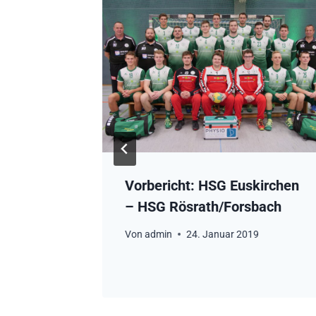
im-
Vorbericht: HSG Euskirchen
– HSG Rösrath/Forsbach
Von
admin
24. Januar 2019
0