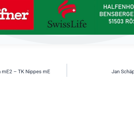
ation
h mE2 – TK Nippes mE
Jan Schä