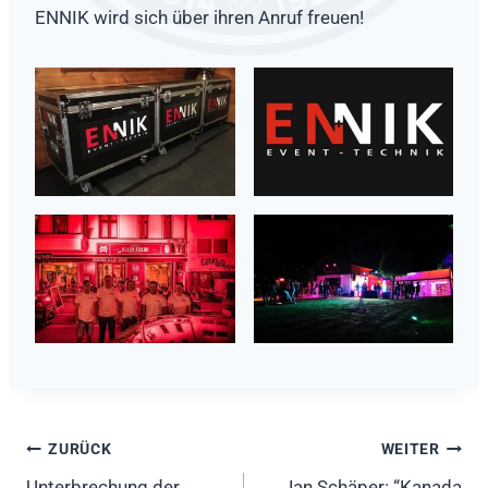
ENNIK wird sich über ihren Anruf freuen!
Beitragsnavigation
ZURÜCK
WEITER
Unterbrechung der
Jan Schäper: “Kanada