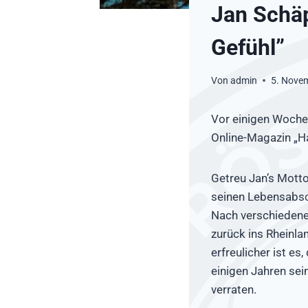
Jan Schäp
Gefühl”
Von
admin
5. Nove
Vor einigen Woche
Online-Magazin „Ha
Getreu Jan’s Motto
seinen Lebensabsch
Nach verschiedene
zurück ins Rheinla
erfreulicher ist e
einigen Jahren sei
verraten.