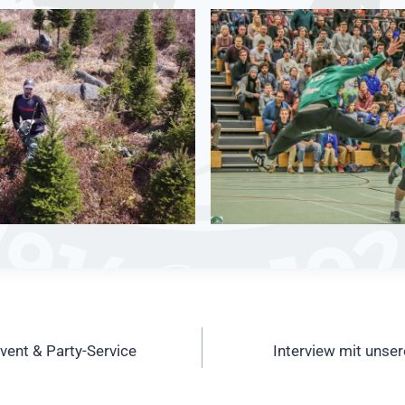
ation
vent & Party-Service
Interview mit unse