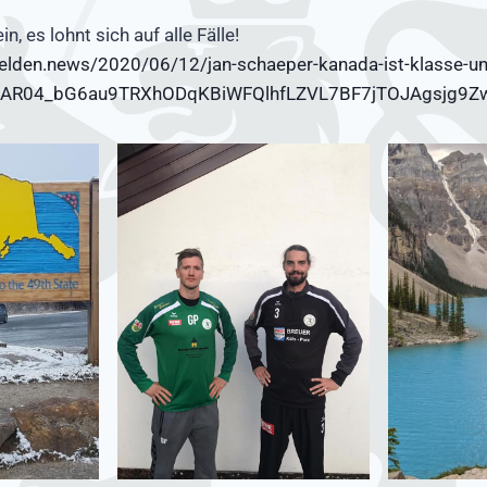
n, es lohnt sich auf alle Fälle!
elden.news/2020/06/12/jan-schaeper-kanada-ist-klasse-un
=IwAR04_bG6au9TRXhODqKBiWFQlhfLZVL7BF7jTOJAgsjg9