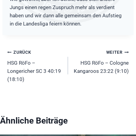
Jungs einen regen Zuspruch mehr als verdient
haben und wir dann alle gemeinsam den Aufstieg
in die Landesliga feiern können.
Beitragsnavigation
ZURÜCK
WEITER
HSG RöFo –
HSG RöFo – Cologne
Longericher SC 3 40:19
Kangaroos 23:22 (9:10)
(18:10)
Ähnliche Beiträge