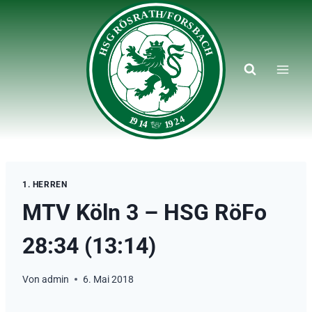
Zum
Inhalt
springen
1. HERREN
MTV Köln 3 – HSG RöFo
28:34 (13:14)
Von
admin
6. Mai 2018