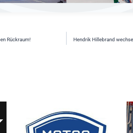
ation
 den Rückraum!
Hendrik Hillebrand wechse