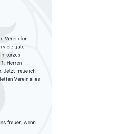
m Verein für
 viele gute
in kurzes
r 1. Herren
 Jetzt freue ich
etten Verein alles
uns freuen, wenn