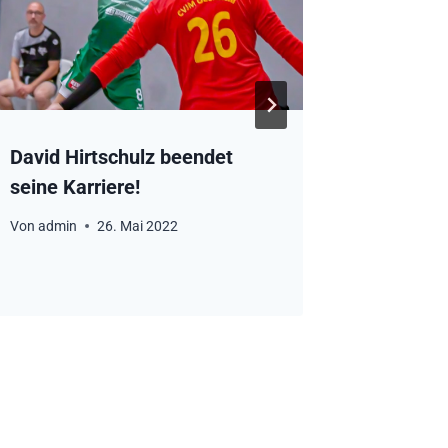
David Hirtschulz beendet
HSG Rös
seine Karriere!
Informa
Training
Von
admin
26. Mai 2022
Von
admin