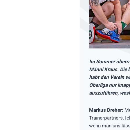
Im Sommer überras
Männi Kraus. Die l
habt den Verein w
Oberliga nur knap
auszuführen, wes
Markus Dreher:
Me
Trainerpartners. I
wenn man uns lässt,