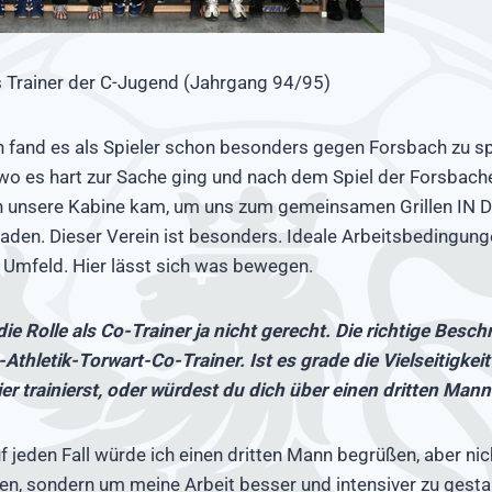
s Trainer der C-Jugend (Jahrgang 94/95)
h fand es als Spieler schon besonders gegen Forsbach zu spi
 wo es hart zur Sache ging und nach dem Spiel der Forsbach
in unsere Kabine kam, um uns zum gemeinsamen Grillen IN 
uladen. Dieser Verein ist besonders. Ideale Arbeitsbedingung
 Umfeld. Hier lässt sich was bewegen.
 die Rolle als Co-Trainer ja nicht gerecht. Die richtige Besc
-Athletik-Torwart-Co-Trainer. Ist es grade die Vielseitigkei
r trainierst, oder würdest du dich über einen dritten Mann
f jeden Fall würde ich einen dritten Mann begrüßen, aber ni
n, sondern um meine Arbeit besser und intensiver zu gestal