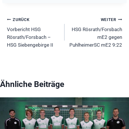
Beitragsnavigation
ZURÜCK
WEITER
Vorbericht HSG
HSG Rösrath/Forsbach
Rösrath/Forsbach –
mE2 gegen
HSG Siebengebirge II
PuhlheimerSC mE2 9:22
Ähnliche Beiträge