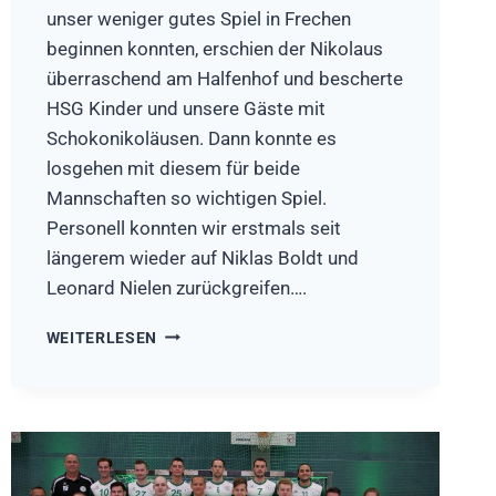
unser weniger gutes Spiel in Frechen
beginnen konnten, erschien der Nikolaus
überraschend am Halfenhof und bescherte
HSG Kinder und unsere Gäste mit
Schokonikoläusen. Dann konnte es
losgehen mit diesem für beide
Mannschaften so wichtigen Spiel.
Personell konnten wir erstmals seit
längerem wieder auf Niklas Boldt und
Leonard Nielen zurückgreifen….
HSG
WEITERLESEN
RÖSRATH-
FORSBACH
–
VFL
BARDENBERG
26:24
(15:13)