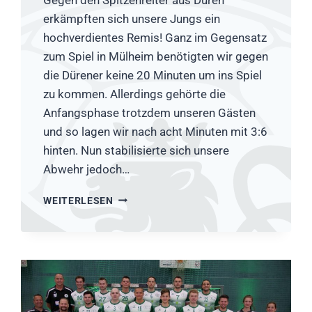
erkämpften sich unsere Jungs ein
hochverdientes Remis! Ganz im Gegensatz
zum Spiel in Mülheim benötigten wir gegen
die Dürener keine 20 Minuten um ins Spiel
zu kommen. Allerdings gehörte die
Anfangsphase trotzdem unseren Gästen
und so lagen wir nach acht Minuten mit 3:6
hinten. Nun stabilisierte sich unsere
Abwehr jedoch…
HSG
WEITERLESEN
RÖSRATH/FORSBACH
–
SG
GFC
DÜREN
1899
27:27