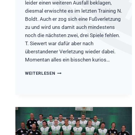
leider einen weiteren Ausfall beklagen,
diesmal erwischte es im letzten Training N.
Boldt. Auch er zog sich eine Fußverletzung
zu und wird uns damit auch mindestens
noch die nächsten zwei, drei Spiele fehlen.
T. Siewert war dafür aber nach
überstandener Verletzung wieder dabei.
Momentan alles ein bisschen kurios…
MTV
WEITERLESEN
KÖLN
II-
HSG
RÖSRATH/FORSBACH
28:22
(14:11)