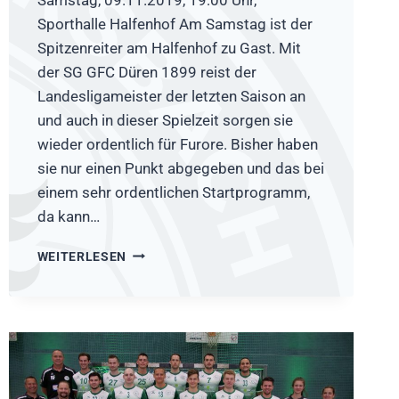
Sporthalle Halfenhof Am Samstag ist der
Spitzenreiter am Halfenhof zu Gast. Mit
der SG GFC Düren 1899 reist der
Landesligameister der letzten Saison an
und auch in dieser Spielzeit sorgen sie
wieder ordentlich für Furore. Bisher haben
sie nur einen Punkt abgegeben und das bei
einem sehr ordentlichen Startprogramm,
da kann…
VORBERICHT:
WEITERLESEN
HSG
RÖSRATH/FORSBACH
–
SG
GFC
DÜREN
1899