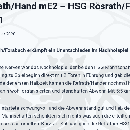
ath/Hand mE2 – HSG Rösrath/
1
uar 2020
th/Forsbach erkämpft ein Unentschieden im Nachholspiel
he Nerven war das Nachholspiel der beiden HSG Mannschaft
ng zu Spielbeginn direkt mit 2 Toren in Führung und gab die
de der ersten Halbzeit kamen die Refrath/Hander nochmal h
dahin wohl organisierten und standhaften Abwehr. Mit 5:5 gin
t startete schwungvoll und die Abwehr stand gut und ließ 
 Mannschaften schenkten sich nichts was auch die erteilte
 Teams sammelten. Kurz vor Schluss glich die Refrather HS