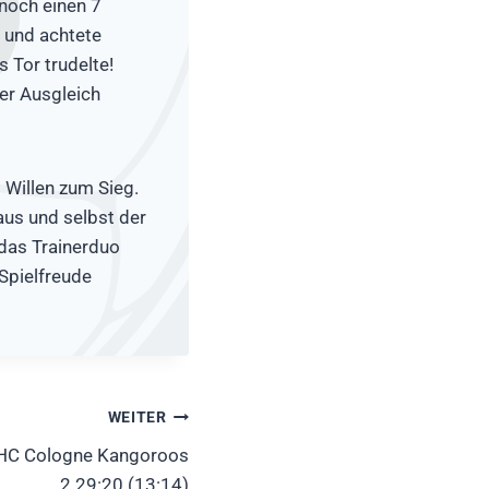
 noch einen 7
b und achtete
 Tor trudelte!
er Ausgleich
Willen zum Sieg.
aus und selbst der
 das Trainerduo
Spielfreude
WEITER
HC Cologne Kangoroos
2 29:20 (13:14)