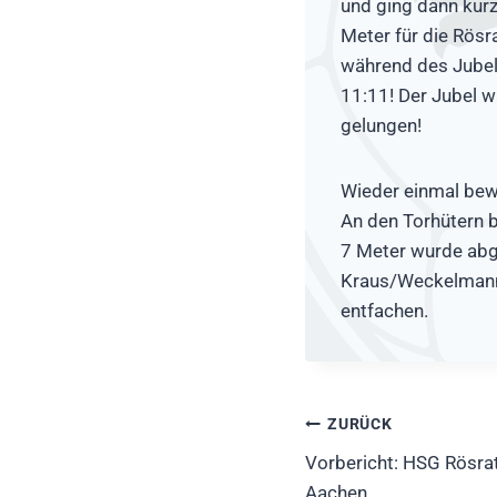
und ging dann kurz
Meter für die Rösr
während des Jubeln
11:11! Der Jubel w
gelungen!
Wieder einmal bew
An den Torhütern b
7 Meter wurde abg
Kraus/Weckelmann k
entfachen.
Beitragsnavig
ZURÜCK
Vorbericht: HSG Rösr
Aachen