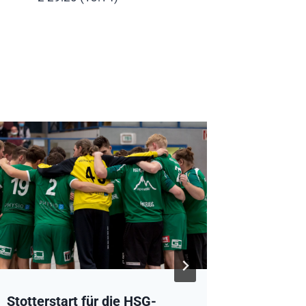
HSG Rös
Qualifik
Von
admin
Stotterstart für die HSG-