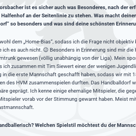
orsbacher ist es sicher auch was Besonderes, nach der er
im Halfenhof an der Seitenlinie zu stehen. Was macht dein
orf“ so besonders und was sind deine schönsten Erinner
h wohl dem „Home-Bias“, sodass ich die Frage nicht objektiv
 ich es auch nicht. 😉 Besonders in Erinnerung sind mir die
trunk gewesen (völlig unabhängig von der Liga). Mein spor
ss ich zusammen mit Tim Siewert einer der wenigen Jugendlic
in die erste Mannschaft geschafft haben, sodass wir mit 1
n des HVM zusammenspielen durften. Das Handballdorf wir
re geprägt. Ich kenne einige ehemalige Mitspieler, die geg
Mitspieler vorab vor der Stimmung gewarnt haben. Meist mi
astmannschaft.
andballerisch? Welchen Spielstil möchtest du der Mannsc