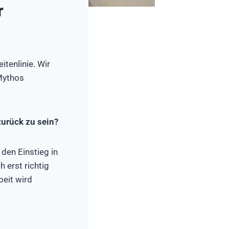
r
itenlinie. Wir
Mythos
zurück zu sein?
 den Einstieg in
h erst richtig
beit wird