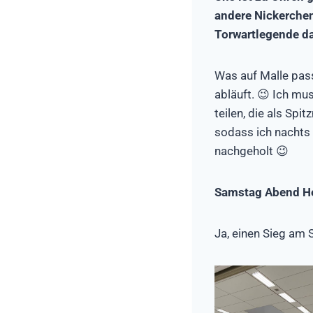
andere Nickerchen
Torwartlegende da
Was auf Malle passi
abläuft. 😉 Ich mu
teilen, die als Spi
sodass ich nachts 
nachgeholt 😉
Samstag Abend He
Ja, einen Sieg am