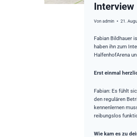
Interview
Von
admin
21. Aug
Fabian Bildhauer i
haben ihn zum Int
HalfenhofArena un
Erst einmal herzl
Fabian: Es fühlt si
den regulären Betri
kennenlernen muss.
reibungslos funkti
Wie kam es zu dei