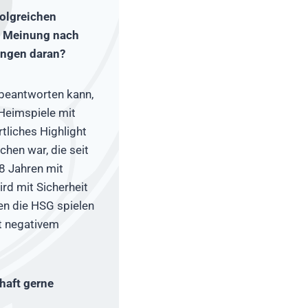
folgreichen
er Meinung nach
ungen daran?
 beantworten kann,
 Heimspiele mit
tliches Highlight
hen war, die seit
8 Jahren mit
d mit Sicherheit
en die HSG spielen
t negativem
haft gerne