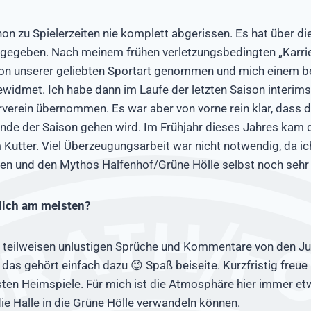
hon zu Spielerzeiten nie komplett abgerissen. Es hat über d
gegeben. Nach meinem frühen verletzungsbedingten „Karrie
on unserer geliebten Sportart genommen und mich einem b
widmet. Ich habe dann im Laufe der letzten Saison interims
erein übernommen. Es war aber von vorne rein klar, dass
nde der Saison gehen wird. Im Frühjahr dieses Jahres kam d
utter. Viel Überzeugungsarbeit war nicht notwendig, da ic
 und den Mythos Halfenhof/Grüne Hölle selbst noch sehr 
dich am meisten?
d teilweisen unlustigen Sprüche und Kommentare von den Ju
, das gehört einfach dazu 😉 Spaß beiseite. Kurzfristig freu
sten Heimspiele. Für mich ist die Atmosphäre hier immer e
ie Halle in die Grüne Hölle verwandeln können.