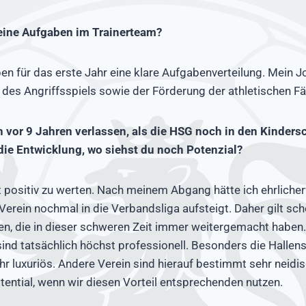
eine Aufgaben im Trainerteam?
en für das erste Jahr eine klare Aufgabenverteilung. Mein J
des Angriffsspiels sowie der Förderung der athletischen Fä
n vor 9 Jahren verlassen, als die HSG noch in den Kinders
die Entwicklung, wo siehst du noch Potenzial?
t positiv zu werten. Nach meinem Abgang hätte ich ehrlicher
Verein nochmal in die Verbandsliga aufsteigt. Daher gilt sch
en, die in dieser schweren Zeit immer weitergemacht haben.
d tatsächlich höchst professionell. Besonders die Hallens
r luxuriös. Andere Verein sind hierauf bestimmt sehr neidis
tential, wenn wir diesen Vorteil entsprechenden nutzen.