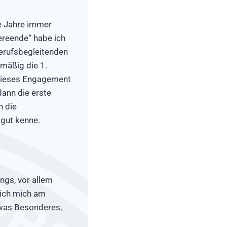
ie Jahre immer
reende“ habe ich
erufsbegleitenden
mäßig die 1.
 dieses Engagement
ann die erste
h die
gut kenne.
ngs, vor allem
e ich mich am
twas Besonderes,