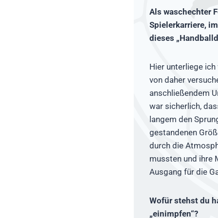
Als waschechter F
Spielerkarriere, 
dieses „Handballd
Hier unterliege ic
von daher versuche
anschließendem Um
war sicherlich, da
langem den Sprung 
gestandenen Größe
durch die Atmosphä
mussten und ihre 
Ausgang für die G
Wofür stehst du h
„einimpfen“?