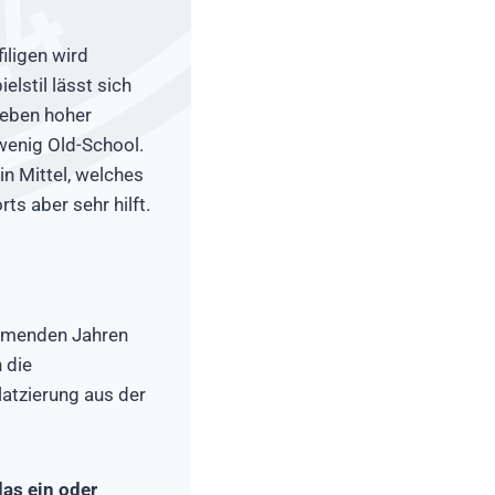
iligen wird
elstil lässt sich
Neben hoher
 wenig Old-School.
n Mittel, welches
ts aber sehr hilft.
ommenden Jahren
 die
latzierung aus der
das ein oder