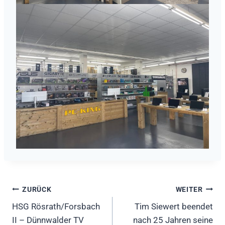
Beitragsnavigation
ZURÜCK
WEITER
HSG Rösrath/Forsbach
Tim Siewert beendet
II – Dünnwalder TV
nach 25 Jahren seine